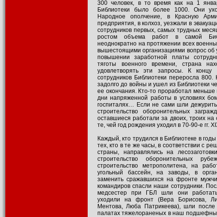
300 человек, в то время как на 1 янва
Библиотеки было более 1000. Они ух
Народное ополчение, в Красную Арм
предприятия, в колхоз, уезжали в эвакуа
сотрудников первых, самых трудных месяц
ростом объема работ в самой Биб
неоднократно на протяжении всех военны
вышестоящими организациями вопрос об 
повышении заработной платы сотрудн
тяготы военного времени, страна нах
удовлетворять эти запросы. К концу 
сотрудников Библиотеки переросла 800.
задолго до войны и ушел из Библиотеки ч
ее окончания. Кто-то проработал меньше 
дни напряженной работы в условиях бом
госпиталях… Если не сами шли дежурить 
строительство оборонительных заграж
оставшиеся работали за двоих, троих на 
те, чей год рождения уходил в 70-90-е гг. XI
Каждый, кто трудился в Библиотеке в годы
тех, кто в те же часы, в соответствии с р
страны, направлялись на лесозаготовки
строительство оборонительных рубе
строительство метрополитена, на раб
угольный бассейн, на заводы, в орга
заменить сражавшихся на фронте мужчи
командиров спасли наши сотрудники. Пос
медсестер при ГБЛ шли они работать 
уходили на фронт (Вера Борисова, Ли
Ментова, Люба Патрикеева), шли после
палатах тяжелораненых в наш подшефный