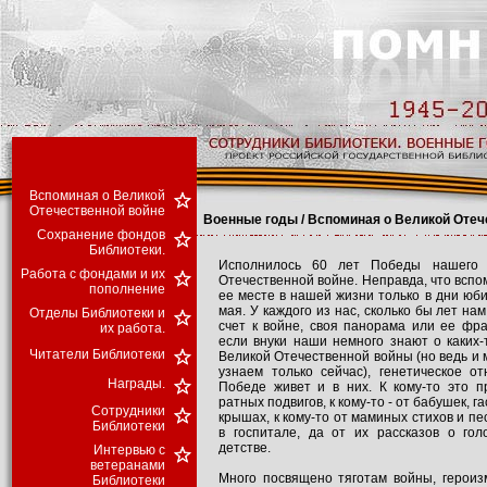
Вспоминая о Великой
Отечественной войне
Военные годы / Вспоминая о Великой Отеч
Сохранение фондов
Библиотеки.
Исполнилось 60 лет Победы нашего 
Работа с фондами и их
Отечественной войне. Неправда, что вспо
пополнение
ее месте в нашей жизни только в дни юби
мая. У каждого из нас, сколько бы лет нам
Отделы Библиотеки и
счет к войне, своя панорама или ее фр
их работа.
если внуки наши немного знают о каких
Читатели Библиотеки
Великой Отечественной войны (но ведь и 
узнаем только сейчас), генетическое о
Награды.
Победе живет и в них. К кому-то это п
ратных подвигов, к кому-то - от бабушек, 
Сотрудники
крышах, к кому-то от маминых стихов и п
Библиотеки
в госпитале, да от их рассказов о го
детстве.
Интервью с
ветеранами
Много посвящено тяготам войны, героиз
Библиотеки