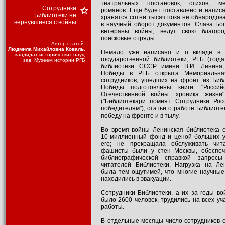
театральных постановок, стихов, ме
Сотрудники
романов. Еще будет поставлено и написа
Библиотеки не
хранятся сотни тысяч пока не обнародов
вернувшиеся с войны
в научный оборот документов. Слава Бог
ветераны войны, ведут свою благоро
поисковые отряды.
Автор статей:
Людмила Михайловна Коваль
,
Немало уже написано и о вкладе в 
кандидат исторических наук,
государственной библиотеки, РГБ (тогд
зав. Музеем истории РГБ
библиотеки СССР имени В.И. Ленина,
Победы в РГБ открыта Мемориальна
сотрудников, ушедших на фронт из Библ
Победы подготовлены книги: "Россий
Отечественной войны: хроника жизни
("Библиотекари помнят. Сотрудники Рос
победителям"), статьи о работе Библиоте
победу на фронте и в тылу.
Во время войны Ленинская библиотека с
10-миллионный фонд и ценой больших 
его; не прекращала обслуживать чит
фашисты были у стен Москвы, обеспеч
библиографической справкой запрос
читателей Библиотеки. Нагрузка на Ле
была тем ощутимей, что многие научные
находились в эвакуации.
Сотрудники Библиотеки, а их за годы в
было 2600 человек, трудились на всех уч
работы.
В отдельные месяцы число сотрудников 