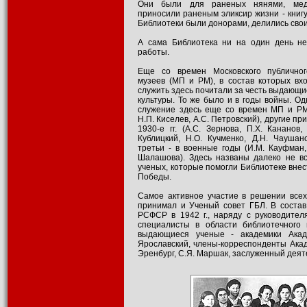
Они были для раненых нянями, медс
приносили раненым эликсир жизни - книгу
Библиотеки были донорами, делились сво
А сама Библиотека ни на один день н
работы.
Еще со времен Московского публичног
музеев (МП и РМ), в состав которых вх
служить здесь почитали за честь выдающи
культуры. То же было и в годы войны. О
служение здесь еще со времен МП и РМ 
Н.П. Киселев, А.С. Петровский), другие пр
1930-е гг. (А.С. Зернова, П.Х. Кананов,
Кублицкий, Н.О. Кучменко, Д.Н. Чаушанс
третьи - в военные годы (И.М. Кауфман,
Шалашова). Здесь названы далеко не в
ученых, которые помогли Библиотеке внес
Победы.
Самое активное участие в решении всех
принимал и Ученый совет ГБЛ. В состав
РСФСР в 1942 г., наряду с руководител
специалисты в области библиотечного 
выдающиеся ученые - академики Акад
Ярославский, члены-корреспонденты Акад
Эренбург, С.Я. Маршак, заслуженный деяте